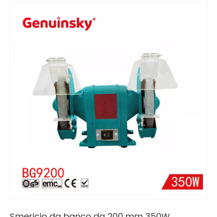
Smericio da banco da 200 mm 350W