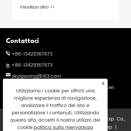
alta pressione multifunzionale
Visualizza altro >>
Contattaci
+86-13429367673
+86-13429367673
skylgwang@163.com
X
N.199 Changxing Road, distretto di Jiangbei,
Utilizziamo i cookie per offrirti una
Ningbo City, Provincia di Zhejiang, Cina
migliore esperienza di navigazione,
analizzare il traffico del sito e
personalizzare i contenuti. Utilizzando
Copyright © 2025 Ningbo Guininsky Imp. & Exp. Co.,
questo sito, accetti il ​​nostro utilizzo dei
Ltd. Tutti i diritti riservati.
Links
|
Sitemap
|
cookie.
politica sulla riservatezza