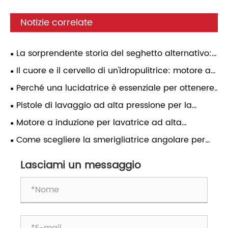
Notizie correlate
La sorprendente storia del seghetto alternativo:
dai semplici utensili manuali ai moderni utensili
Il cuore e il cervello di un'idropulitrice: motore a
elettrici
induzione e regolatore di pressione: una guida
Perché una lucidatrice è essenziale per ottenere
pratica
risultati di finitura superficiale professionali
Pistole di lavaggio ad alta pressione per la
pulizia automatica: adattamento della pressione,
Motore a induzione per lavatrice ad alta
selezione degli ugelli e affidabilità nell'uso
pressione: un'analisi completa
Come scegliere la smerigliatrice angolare per
quotidiano
diverse applicazioni?
Lasciami un messaggio