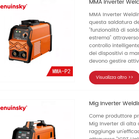
MMA Inverter Wel
MMA Inverter Weldin
questa saldatura de
"funzionalità di sal
estrema" attraverso
controllo intelligen
dei dispositivi a man
devono gestire attivi
Visualizza altro >>
Mig Inverter Weld
Come produttore pro
Mig Inverter di alta
raggiunge un'effica