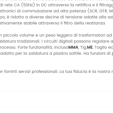
rete CA (50Hz) in DC attraverso la rettifica e il filtragg
ttronici di commutazione ad alta potenza (SCR, GTR, MO
o, è ridotto a diverse decine di tensione adatte alla sa
vamente stabile attraverso il filtro della reattanza.
 piccolo volume e un peso leggero di trasformatori ad al
datura tradizionali. I circuiti digitali possono regolar
rocesso. Forte funzionalità, incluso
MMA
, Tig,
ME
, Taglio ec
 adatto per la saldatura a piastra sottile. Ha funzioni 
per fornirti servizi professionali. La tua fiducia è la nost