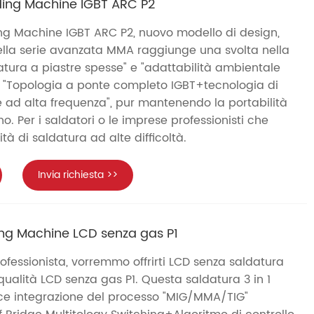
ding Machine IGBT ARC P2
g Machine IGBT ARC P2, nuovo modello di design,
lla serie avanzata MMA raggiunge una svolta nella
datura a piastre spesse" e "adattabilità ambientale
 "Topologia a ponte completo IGBT+tecnologia di
te ad alta frequenza", pur mantenendo la portabilità
o. Per i saldatori o le imprese professionisti che
tà di saldatura ad alte difficoltà.
Invia richiesta >>
ing Machine LCD senza gas P1
fessionista, vorremmo offrirti LCD senza saldatura
 qualità LCD senza gas P1. Questa saldatura 3 in 1
ce integrazione del processo "MIG/MMA/TIG"