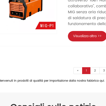
attraverso "IGBT Hal
collaborativo", comb
MIG senza aria riduce
di saldatura di pre
funzionamento della
Visualizza altro >>
«
1
2
3
Benvenuti in prodotti di qualità per importazione dalla nostra fabbrica qui.