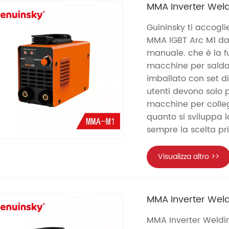
MMA Inverter Weld
Guininsky ti accogli
MMA IGBT Arc M1 dall
manuale. che è la f
macchine per sald
imballato con set di 
utenti devono solo p
macchine per colleg
quanto si sviluppa 
sempre la scelta prio
Visualizza altro >>
MMA Inverter Wel
MMA Inverter Weldi