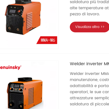
saldatura più tradiz
alte temperature att
pezzo di lavoro.
Visualizza altro >>
Welder inverter M
Welder inverter MMA 
manutenzione, costr
adattabilità e portab
operatori, le sue car
attrezzature semplic
saldatura di piccol