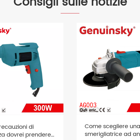
Consigli sulle notizie
Come scegliere un
recauzioni di
smerigliatrice ad a
za dovrei prendere