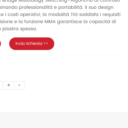
f Bridge Multitology Switching+Algoritmo di controllo
inando professionalità e portabilità. Il suo design
 i costi operativi, la modalità TIG soddisfa i requisiti
cisione e la funzione MMA garantisce la capacità di
 piastra spessa.
Invia richiesta >>
4
»