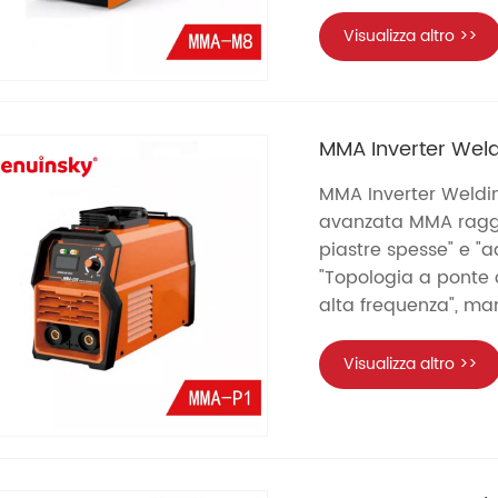
Visualizza altro >>
MMA Inverter Weld
MMA Inverter Weldin
avanzata MMA raggi
piastre spesse" e "
"Topologia a ponte 
alta frequenza", man
Visualizza altro >>